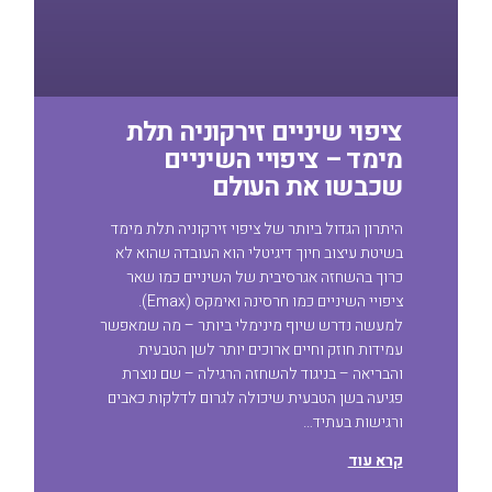
ציפוי שיניים זירקוניה תלת
מימד – ציפויי השיניים
שכבשו את העולם
היתרון הגדול ביותר של ציפוי זירקוניה תלת מימד
בשיטת עיצוב חיוך דיגיטלי הוא העובדה שהוא לא
כרוך בהשחזה אגרסיבית של השיניים כמו שאר
ציפויי השיניים כמו חרסינה ואימקס (Emax).
למעשה נדרש שיוף מינימלי ביותר – מה שמאפשר
עמידות חוזק וחיים ארוכים יותר לשן הטבעית
והבריאה – בניגוד להשחזה הרגילה – שם נוצרת
פגיעה בשן הטבעית שיכולה לגרום לדלקות כאבים
ורגישות בעתיד…
קרא עוד