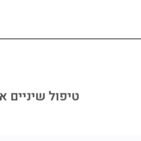
חייגו עכשיו: 073-3743000
ראשי
מי אנחנו
טיפול שיניים אס