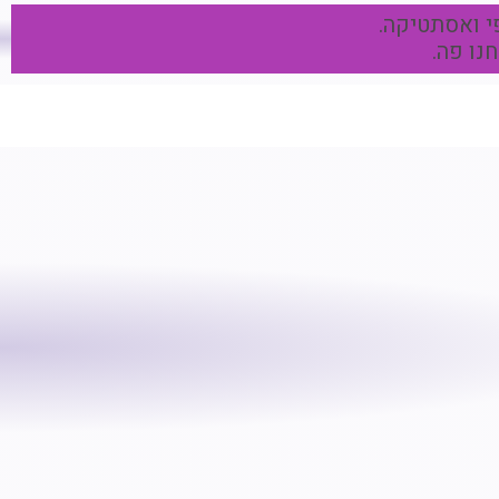
י ואסתטיקה.
נו פה.